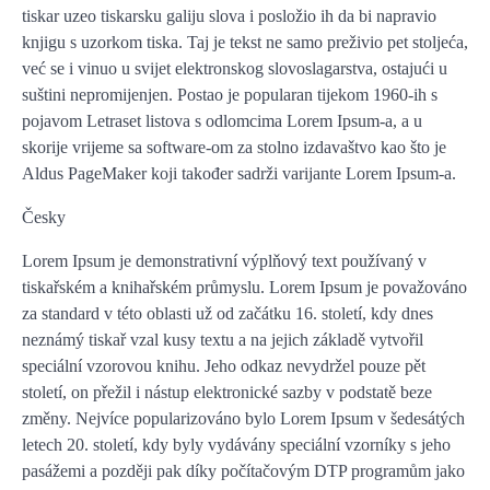
tiskar uzeo tiskarsku galiju slova i posložio ih da bi napravio
knjigu s uzorkom tiska. Taj je tekst ne samo preživio pet stoljeća,
već se i vinuo u svijet elektronskog slovoslagarstva, ostajući u
suštini nepromijenjen. Postao je popularan tijekom 1960-ih s
pojavom Letraset listova s odlomcima Lorem Ipsum-a, a u
skorije vrijeme sa software-om za stolno izdavaštvo kao što je
Aldus PageMaker koji također sadrži varijante Lorem Ipsum-a.
Česky
Lorem Ipsum je demonstrativní výplňový text používaný v
tiskařském a knihařském průmyslu. Lorem Ipsum je považováno
za standard v této oblasti už od začátku 16. století, kdy dnes
neznámý tiskař vzal kusy textu a na jejich základě vytvořil
speciální vzorovou knihu. Jeho odkaz nevydržel pouze pět
století, on přežil i nástup elektronické sazby v podstatě beze
změny. Nejvíce popularizováno bylo Lorem Ipsum v šedesátých
letech 20. století, kdy byly vydávány speciální vzorníky s jeho
pasážemi a později pak díky počítačovým DTP programům jako