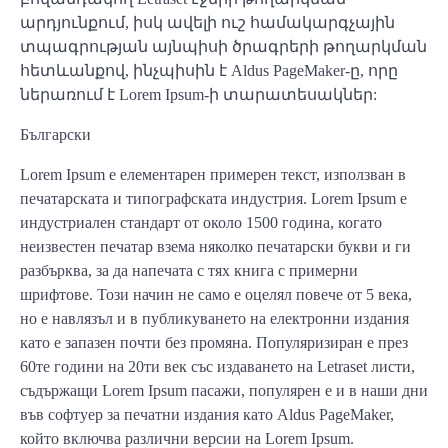
արդյունքում, իսկ ավելի ուշ համակարգչային
տպագրության այնպիսի ծրագրերի թողարկման
հետևանքով, ինչպիսին է Aldus PageMaker-ը, որը
ներառում է Lorem Ipsum-ի տարատեսակներ:
Български
Lorem Ipsum е елементарен примерен текст, използван в
печатарската и типографската индустрия. Lorem Ipsum е
индустриален стандарт от около 1500 година, когато
неизвестен печатар взема няколко печатарски букви и ги
разбърква, за да напечата с тях книга с примерни
шрифтове. Този начин не само е оцелял повече от 5 века,
но е навлязъл и в публикуването на електронни издания
като е запазен почти без промяна. Популяризиран е през
60те години на 20ти век със издаването на Letraset листи,
съдържащи Lorem Ipsum пасажи, популярен е и в наши дни
във софтуер за печатни издания като Aldus PageMaker,
който включва различни версии на Lorem Ipsum.