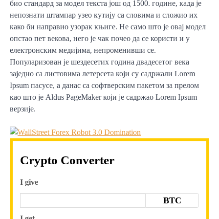
био стандард за модел текста још од 1500. године, када је
непознати штампар узео кутију са словима и сложио их
како би направио узорак књиге. Не само што је овај модел
опстао пет векова, него је чак почео да се користи и у
електронским медијима, непроменивши се.
Популаризован је шездесетих година двадесетог века
заједно са листовима летерсета који су садржали Lorem
Ipsum пасусе, а данас са софтверским пакетом за прелом
као што је Aldus PageMaker који је садржао Lorem Ipsum
верзије.
Crypto Converter
I give
BTC
I get