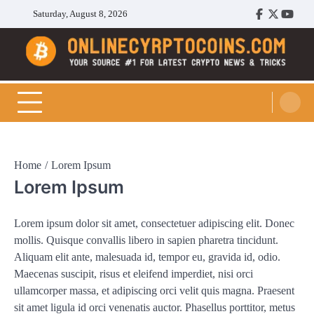
Skip
Saturday, August 8, 2026
Facebook
Twitter
Youtu
to
content
Cryptocoins Trend
Home
Lorem Ipsum
Lorem Ipsum
Lorem ipsum dolor sit amet, consectetuer adipiscing elit. Donec
mollis. Quisque convallis libero in sapien pharetra tincidunt.
Aliquam elit ante, malesuada id, tempor eu, gravida id, odio.
Maecenas suscipit, risus et eleifend imperdiet, nisi orci
ullamcorper massa, et adipiscing orci velit quis magna. Praesent
sit amet ligula id orci venenatis auctor. Phasellus porttitor, metus