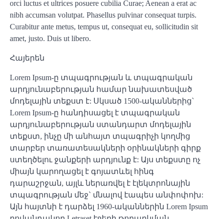
orci luctus et ultrices posuere cubilia Curae; Aenean a erat ac
nibh accumsan volutpat. Phasellus pulvinar consequat turpis.
Curabitur ante metus, tempus ut, consequat eu, sollicitudin sit
amet, justo. Duis ut libero.
Հայերեն
Lorem Ipsum-ը տպագրության և տպագրական
արդյունաբերության համար նախատեսված
մոդելային տեքստ է: Սկսած 1500-ականներից`
Lorem Ipsum-ը հանդիսացել է տպագրական
արդյունաբերության ստանդարտ մոդելային
տեքստ, ինչը մի անհայտ տպագրիչի կողմից
տարբեր տառատեսակների օրինակների գիրք
ստեղծելու ջանքերի արդյունք է: Այս տեքստը ոչ
միայն կարողացել է գոյատևել հինգ
դարաշրջան, այլև ներառվել է էլեկտրոնային
տպագրության մեջ` մնալով էապես անփոփոխ:
Այն հայտնի է դարձել 1960-ականներին Lorem Ipsum
բովանդակող Letraset էջերի թողարկման