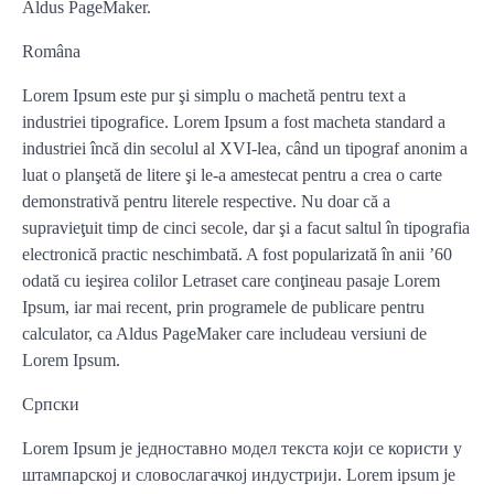
Aldus PageMaker.
Româna
Lorem Ipsum este pur şi simplu o machetă pentru text a
industriei tipografice. Lorem Ipsum a fost macheta standard a
industriei încă din secolul al XVI-lea, când un tipograf anonim a
luat o planşetă de litere şi le-a amestecat pentru a crea o carte
demonstrativă pentru literele respective. Nu doar că a
supravieţuit timp de cinci secole, dar şi a facut saltul în tipografia
electronică practic neschimbată. A fost popularizată în anii ’60
odată cu ieşirea colilor Letraset care conţineau pasaje Lorem
Ipsum, iar mai recent, prin programele de publicare pentru
calculator, ca Aldus PageMaker care includeau versiuni de
Lorem Ipsum.
Српски
Lorem Ipsum је једноставно модел текста који се користи у
штампарској и словослагачкој индустрији. Lorem ipsum је