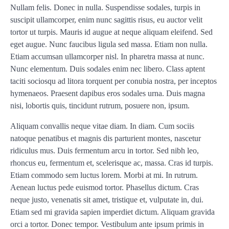
Nullam felis. Donec in nulla. Suspendisse sodales, turpis in
suscipit ullamcorper, enim nunc sagittis risus, eu auctor velit
tortor ut turpis. Mauris id augue at neque aliquam eleifend. Sed
eget augue. Nunc faucibus ligula sed massa. Etiam non nulla.
Etiam accumsan ullamcorper nisl. In pharetra massa at nunc.
Nunc elementum. Duis sodales enim nec libero. Class aptent
taciti sociosqu ad litora torquent per conubia nostra, per inceptos
hymenaeos. Praesent dapibus eros sodales urna. Duis magna
nisi, lobortis quis, tincidunt rutrum, posuere non, ipsum.
Aliquam convallis neque vitae diam. In diam. Cum sociis
natoque penatibus et magnis dis parturient montes, nascetur
ridiculus mus. Duis fermentum arcu in tortor. Sed nibh leo,
rhoncus eu, fermentum et, scelerisque ac, massa. Cras id turpis.
Etiam commodo sem luctus lorem. Morbi at mi. In rutrum.
Aenean luctus pede euismod tortor. Phasellus dictum. Cras
neque justo, venenatis sit amet, tristique et, vulputate in, dui.
Etiam sed mi gravida sapien imperdiet dictum. Aliquam gravida
orci a tortor. Donec tempor. Vestibulum ante ipsum primis in