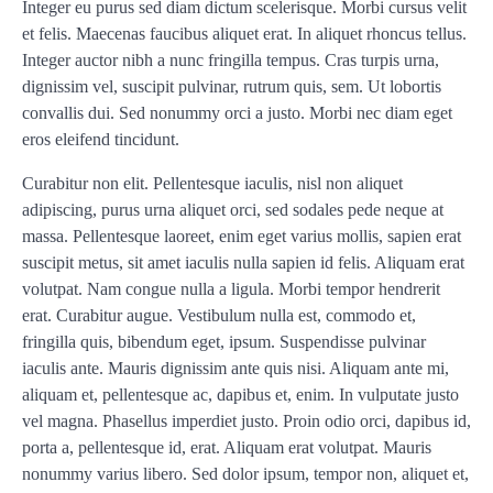
Integer eu purus sed diam dictum scelerisque. Morbi cursus velit
et felis. Maecenas faucibus aliquet erat. In aliquet rhoncus tellus.
Integer auctor nibh a nunc fringilla tempus. Cras turpis urna,
dignissim vel, suscipit pulvinar, rutrum quis, sem. Ut lobortis
convallis dui. Sed nonummy orci a justo. Morbi nec diam eget
eros eleifend tincidunt.
Curabitur non elit. Pellentesque iaculis, nisl non aliquet
adipiscing, purus urna aliquet orci, sed sodales pede neque at
massa. Pellentesque laoreet, enim eget varius mollis, sapien erat
suscipit metus, sit amet iaculis nulla sapien id felis. Aliquam erat
volutpat. Nam congue nulla a ligula. Morbi tempor hendrerit
erat. Curabitur augue. Vestibulum nulla est, commodo et,
fringilla quis, bibendum eget, ipsum. Suspendisse pulvinar
iaculis ante. Mauris dignissim ante quis nisi. Aliquam ante mi,
aliquam et, pellentesque ac, dapibus et, enim. In vulputate justo
vel magna. Phasellus imperdiet justo. Proin odio orci, dapibus id,
porta a, pellentesque id, erat. Aliquam erat volutpat. Mauris
nonummy varius libero. Sed dolor ipsum, tempor non, aliquet et,